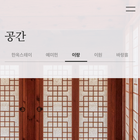
공간
한옥스테이
예미헌
이랑
이원
바랑홀