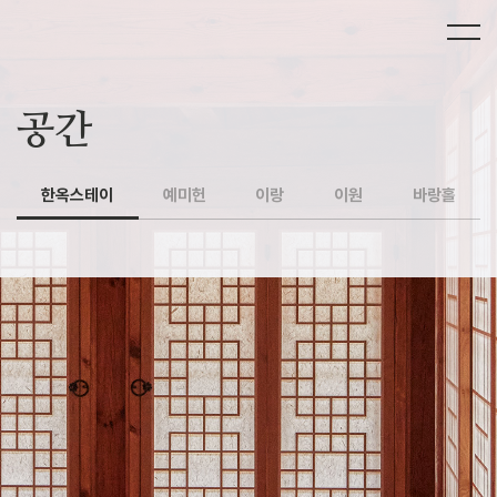
공간
한옥스테이
예미헌
이랑
이원
바랑홀