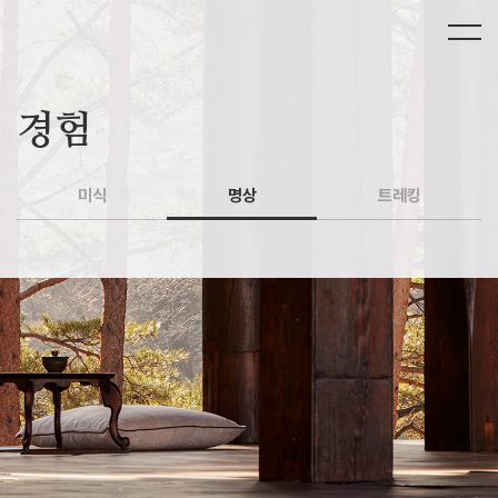
경험
미식
명상
트레킹